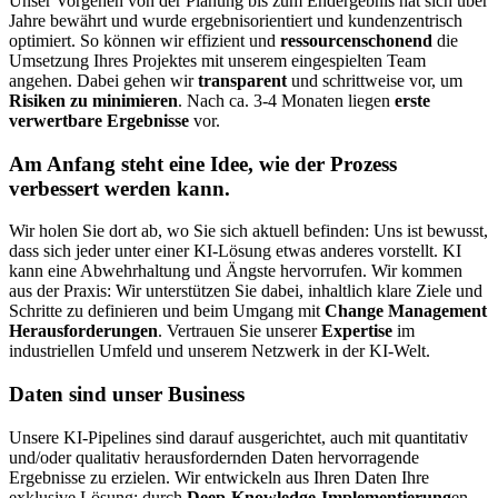
Unser Vorgehen von der Planung bis zum Endergebnis hat sich über
Jahre bewährt und wurde ergebnisorientiert und kundenzentrisch
optimiert. So können wir effizient und
ressourcenschonend
die
Umsetzung Ihres Projektes mit unserem eingespielten Team
angehen. Dabei gehen wir
transparent
und schrittweise vor, um
Risiken zu minimieren
. Nach ca. 3-4 Monaten liegen
erste
verwertbare Ergebnisse
vor.
Am Anfang steht eine Idee, wie der Prozess
verbessert werden kann.
Wir holen Sie dort ab, wo Sie sich aktuell befinden: Uns ist bewusst,
dass sich jeder unter einer KI-Lösung etwas anderes vorstellt. KI
kann eine Abwehrhaltung und Ängste hervorrufen. Wir kommen
aus der Praxis: Wir unterstützen Sie dabei, inhaltlich klare Ziele und
Schritte zu definieren und beim Umgang mit
Change Management
Herausforderungen
. Vertrauen Sie unserer
Expertise
im
industriellen Umfeld und unserem Netzwerk in der KI-Welt.
Daten sind unser Business
Unsere KI-Pipelines sind darauf ausgerichtet, auch mit quantitativ
und/oder qualitativ herausfordernden Daten hervorragende
Ergebnisse zu erzielen. Wir entwickeln aus Ihren Daten Ihre
exklusive Lösung: durch
Deep-Knowledge-Implementierung
en